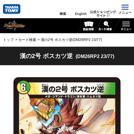
公式ショッピング
メニュー
検索
English
サイト
トップ
カード検索
漢の2号 ボスカツ逆(DM26RP2 23/77)
漢の2号 ボスカツ逆
(DM26RP2 23/77)