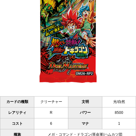
カードの種類
クリーチャー
文明
光/自然
レアリティ
R
パワー
8500
コスト
6
マナ
1
種族
メガ・コマンド・ドラゴン/革命軍/ハムカツ団