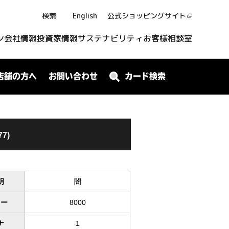
検索
English
公式ショッピング
サイト
ン
会社情報
投資家情報
サステナビリティ
お客様相談室
店舗の方へ
お問い合わせ
カード検索
77)
明
闇
ワー
8000
ナ
1