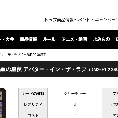
トップ
商品情報
イベント・キャンペー
ト・大会
商品情報
ルール
アニメ・動画
よみもの
ザ・ラブ(DM26RP2 36/77)
熱血の星夜 アバター・イン・ザ・ラブ
(DM26RP2 36/
カードの種類
クリーチャー
文
レアリティ
U
パ
コスト
7
マ