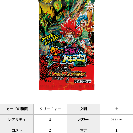
カードの種類
クリーチャー
文明
火
レアリティ
U
パワー
2000+
コスト
2
マナ
1