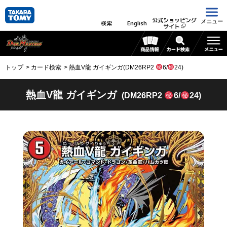
公式ショッピング
メニュー
検索
English
サイト
トップ
カード検索
熱血V龍 ガイギンガ(DM26RP2
6/
24)
熱血V龍 ガイギンガ
(DM26RP2
6/
24)