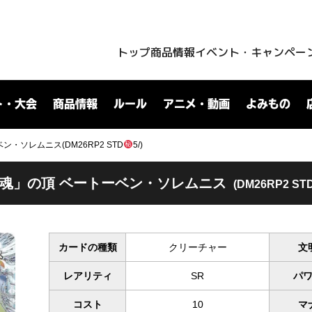
トップ
商品情報
イベント・キャンペー
ト・大会
商品情報
ルール
アニメ・動画
よみもの
・ソレムニス(DM26RP2 STD
5/)
魂」の頂 ベートーベン・ソレムニス
(DM26RP2 ST
カードの種類
クリーチャー
文
レアリティ
SR
パ
コスト
10
マ