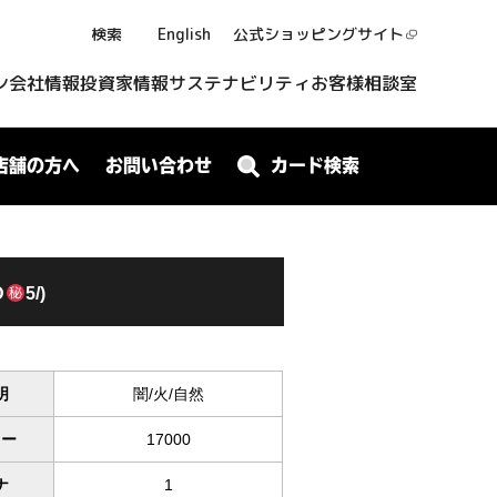
検索
English
公式ショッピング
サイト
ン
会社情報
投資家情報
サステナビリティ
お客様相談室
店舗の方へ
お問い合わせ
カード検索
D
5/)
明
闇/火/自然
ワー
17000
ナ
1