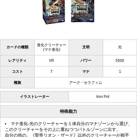
進化クリーチャー
カードの種類
文明
光
(マナ進化)
レアリティ
VR
パワー
5500
コスト
7
マナ
1
種族
アーク・セラフィム
イラストレーター
Iron Pot
特殊能力
マナ進化-光のクリーチャーを１体自分のマナゾーンから選び、
このクリーチャーをその上に重ねつつバトルゾーンに出す。
自分の他の、《聖帝リオン・ザード》以外のクリーチャーが相手