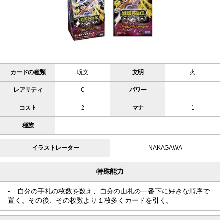
カードの種類
呪文
文明
火
レアリティ
C
パワー
コスト
2
マナ
1
種族
イラストレーター
NAKAGAWA
特殊能力
自分の手札の枚数を数え、自分の山札の一番下に好きな順序で
置く。その後、その枚数より１枚多くカードを引く。