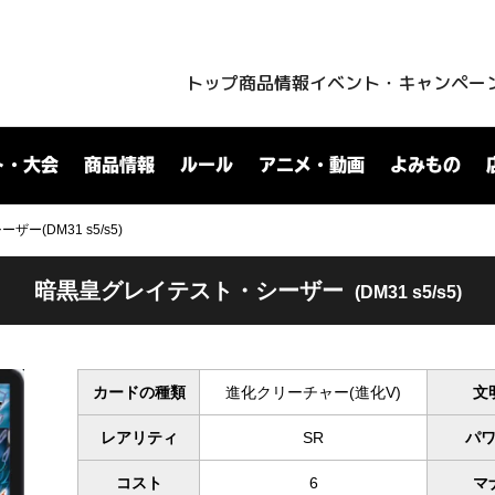
トップ
商品情報
イベント・キャンペー
ト・大会
商品情報
ルール
アニメ・動画
よみもの
(DM31 s5/s5)
暗黒皇グレイテスト・シーザー
(DM31 s5/s5)
カードの種類
進化クリーチャー(進化V)
文
レアリティ
SR
パ
コスト
6
マ