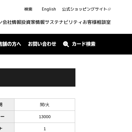
検索
English
公式ショッピング
サイト
ン
会社情報
投資家情報
サステナビリティ
お客様相談室
店舗の方へ
お問い合わせ
カード検索
明
闇/火
ワー
13000
ナ
1