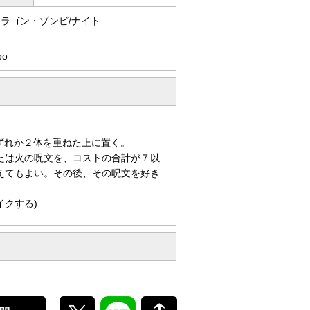
ドラゴン・ゾンビ/ナイト
po
ずれか２体を重ねた上に置く。
たは火の呪文を、コストの合計が７以
えてもよい。その後、その呪文を好き
イクする)