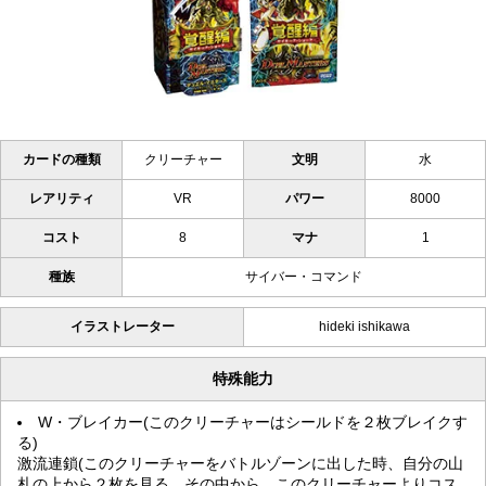
カードの種類
クリーチャー
文明
水
レアリティ
VR
パワー
8000
コスト
8
マナ
1
種族
サイバー・コマンド
イラストレーター
hideki ishikawa
特殊能力
W・ブレイカー(このクリーチャーはシールドを２枚ブレイクす
る)
激流連鎖(このクリーチャーをバトルゾーンに出した時、自分の山
札の上から２枚を見る。その中から、このクリーチャーよりコス