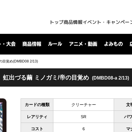
トップ
商品情報
イベント・キャンペー
ト・大会
商品情報
ルール
アニメ・動画
よみもの
覚め(DMBD08 2/13)
虹出づる繭 ミノガミ/帝の目覚め
(DMBD08-a 2/13)
カードの種類
クリーチャー
文
レアリティ
SR
パ
コスト
6
マ