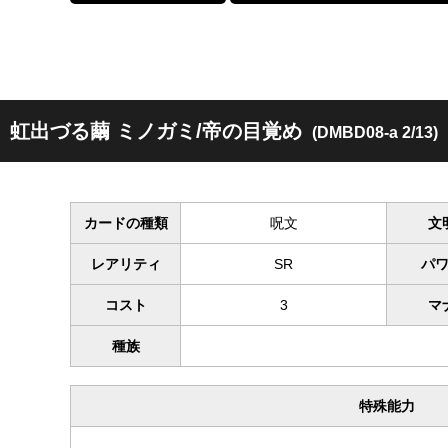
虹出づる繭 ミノガミ/帝の目覚め
(DMBD08-a 2/13)
カードの種類
呪文
文
レアリティ
SR
パ
コスト
3
マ
種族
特殊能力