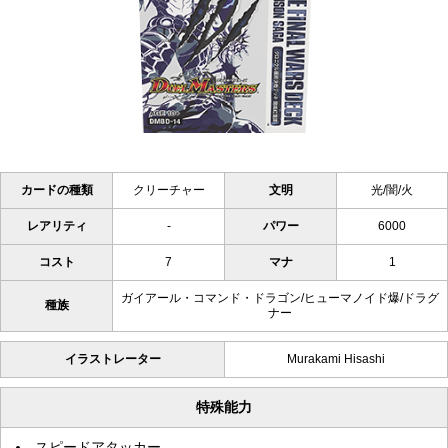
カードの種類
クリーチャー
文明
光/闇/火
レアリティ
-
パワー
6000
コスト
7
マナ
1
ガイアール・コマンド・ドラゴン/ヒューマノイド爆/ドラグ
種族
ナー
イラストレーター
Murakami Hisashi
特殊能力
スピードアタッカー