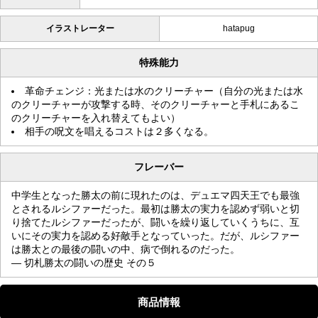
イラストレーター
hatapug
特殊能力
革命チェンジ：光または水のクリーチャー（自分の光または水
のクリーチャーが攻撃する時、そのクリーチャーと手札にあるこ
のクリーチャーを入れ替えてもよい）
相手の呪文を唱えるコストは２多くなる。
フレーバー
中学生となった勝太の前に現れたのは、デュエマ四天王でも最強
とされるルシファーだった。最初は勝太の実力を認めず弱いと切
り捨てたルシファーだったが、闘いを繰り返していくうちに、互
いにその実力を認める好敵手となっていった。だが、ルシファー
は勝太との最後の闘いの中、病で倒れるのだった。
— 切札勝太の闘いの歴史 その５
商品情報