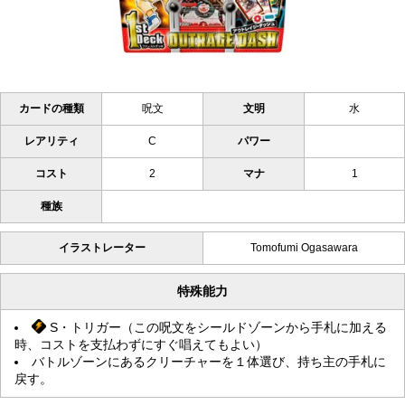
カードの種類
呪文
文明
水
レアリティ
C
パワー
コスト
2
マナ
1
種族
イラストレーター
Tomofumi Ogasawara
特殊能力
S・トリガー（この呪文をシールドゾーンから手札に加える
時、コストを支払わずにすぐ唱えてもよい）
バトルゾーンにあるクリーチャーを１体選び、持ち主の手札に
戻す。