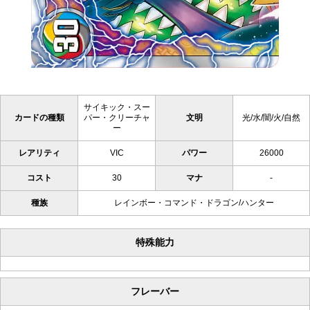
サイキック・スー
カードの種類
パー・クリーチャ
文明
光/水/闇/火/自然
ー
レアリティ
VIC
パワー
26000
コスト
30
マナ
-
種族
レインボー・コマンド・ドラゴン/ハンター
特殊能力
フレーバー