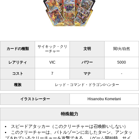
サイキック・クリ
カードの種類
文明
闇/火/自然
ーチャー
レアリティ
VIC
パワー
5000
コスト
7
マナ
-
種族
レッド・コマンド・ドラゴン/ハンター
イラストレーター
Hisanobu Kometani
特殊能力
スピードアタッカー（このクリーチャーは召喚酔いしない）
このクリーチャーは、バトルゾーンに出したターン、アンタッ
プされているクリーチャーを攻撃できる。（ゲーム開始時、サイ