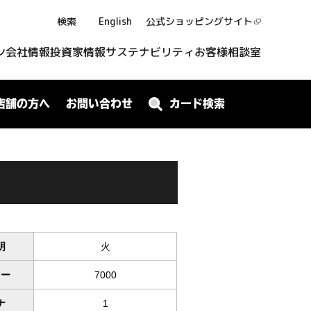
検索
English
公式ショッピング
サイト
ン
会社情報
投資家情報
サステナビリティ
お客様相談室
店舗の方へ
お問い合わせ
カード検索
明
火
ワー
7000
ナ
1