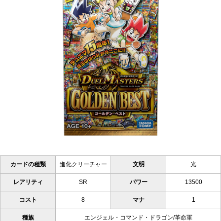
カードの種類
進化クリーチャー
文明
光
レアリティ
SR
パワー
13500
コスト
8
マナ
1
種族
エンジェル・コマンド・ドラゴン/革命軍