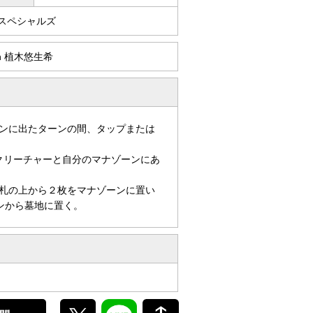
/スペシャルズ
ign 植木悠生希
ンに出たターンの間、タップまたは
クリーチャーと自分のマナゾーンにあ
）
札の上から２枚をマナゾーンに置い
ンから墓地に置く。