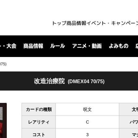
トップ
商品情報
イベント・キャンペー
ト・大会
商品情報
ルール
アニメ・動画
よみもの
75)
改造治療院
(DMEX04 70/75)
カードの種類
呪文
文
レアリティ
C
パ
コスト
3
マ