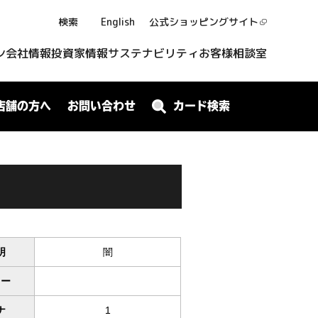
検索
English
公式ショッピング
サイト
ン
会社情報
投資家情報
サステナビリティ
お客様相談室
店舗の方へ
お問い合わせ
カード検索
明
闇
ワー
ナ
1