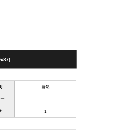
/87)
明
自然
ワー
ナ
1