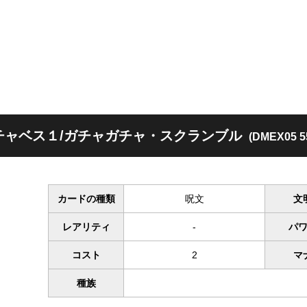
チャベス１/ガチャガチャ・スクランブル
(DMEX05 55
カードの種類
呪文
文
レアリティ
-
パ
コスト
2
マ
種族