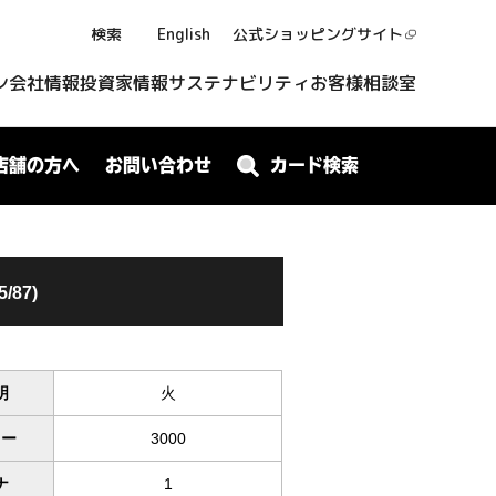
検索
English
公式ショッピング
サイト
ン
会社情報
投資家情報
サステナビリティ
お客様相談室
店舗の方へ
お問い合わせ
カード検索
/87)
明
火
ワー
3000
ナ
1