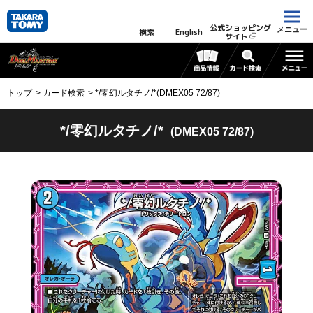
公式ショッピング
メニュー
検索
English
サイト
トップ
カード検索
*/零幻ルタチノ/*(DMEX05 72/87)
*/零幻ルタチノ/*
(DMEX05 72/87)