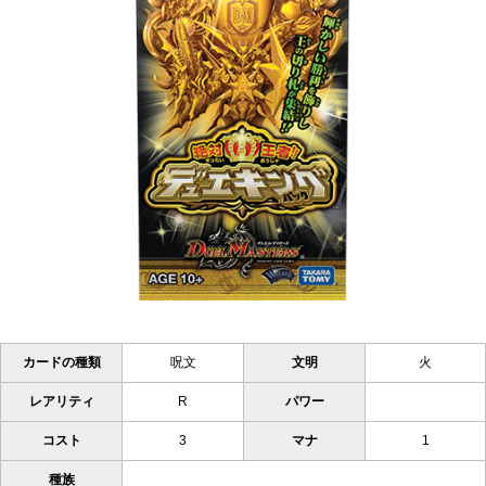
カードの種類
呪文
文明
火
レアリティ
R
パワー
コスト
3
マナ
1
種族