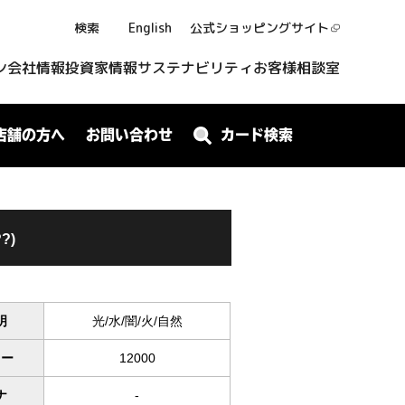
検索
English
公式ショッピング
サイト
ン
会社情報
投資家情報
サステナビリティ
お客様相談室
店舗の方へ
お問い合わせ
カード検索
?)
明
光/水/闇/火/自然
ワー
12000
ナ
-