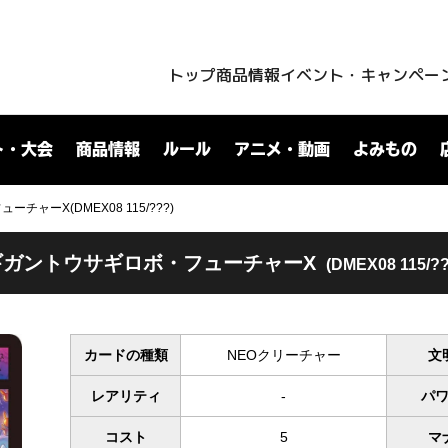
トップ
商品情報
イベント・キャンペー
ト・大会
商品情報
ルール
アニメ・動画
よみもの
ャーX(DMEX08 115/???)
ギガントウサギロボ・フューチャーX
(DMEX08 115/??
カードの種類
NEOクリーチャー
文
レアリティ
-
パ
コスト
5
マ