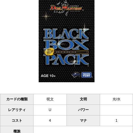
カードの種類
呪文
文明
光/水
レアリティ
U
パワー
コスト
4
マナ
1
種族