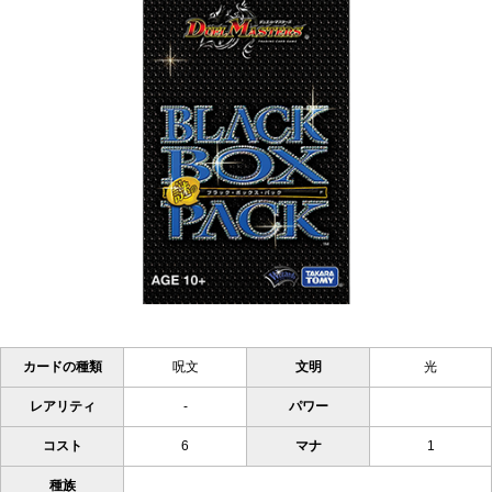
カードの種類
呪文
文明
光
レアリティ
-
パワー
コスト
6
マナ
1
種族