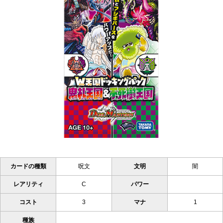
カードの種類
呪文
文明
闇
レアリティ
C
パワー
コスト
3
マナ
1
種族