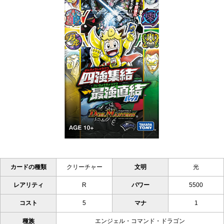
カードの種類
クリーチャー
文明
光
レアリティ
R
パワー
5500
コスト
5
マナ
1
種族
エンジェル・コマンド・ドラゴン