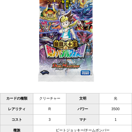
カードの種類
クリーチャー
文明
光
レアリティ
R
パワー
3500
コスト
3
マナ
1
種族
ビートジョッキー/チームボンバー