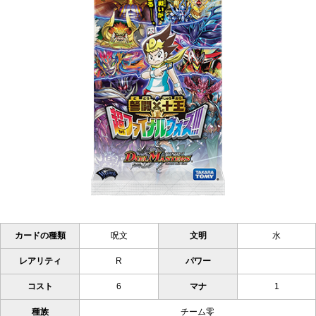
カードの種類
呪文
文明
水
レアリティ
R
パワー
コスト
6
マナ
1
種族
チーム零