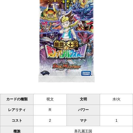
カードの種類
呪文
文明
水/火
レアリティ
R
パワー
コスト
2
マナ
1
種族
美孔麗王国