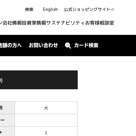
検索
English
公式ショッピング
サイト
ン
会社情報
投資家情報
サステナビリティ
お客様相談室
店舗の方へ
お問い合わせ
カード検索
)
明
火
ワー
ナ
1