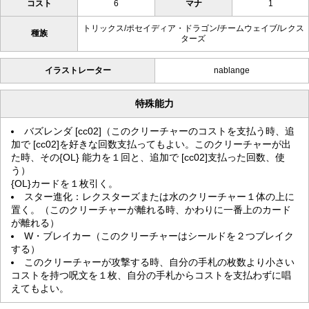
コスト
6
マナ
1
トリックス/ポセイディア・ドラゴン/チームウェイブ/レクス
種族
ターズ
イラストレーター
nablange
特殊能力
バズレンダ [cc02]（このクリーチャーのコストを支払う時、追
加で [cc02]を好きな回数支払ってもよい。このクリーチャーが出
た時、その{OL} 能力を１回と、追加で [cc02]支払った回数、使
う）
{OL}カードを１枚引く。
スター進化：レクスターズまたは水のクリーチャー１体の上に
置く。（このクリーチャーが離れる時、かわりに一番上のカード
が離れる）
W・ブレイカー（このクリーチャーはシールドを２つブレイク
する）
このクリーチャーが攻撃する時、自分の手札の枚数より小さい
コストを持つ呪文を１枚、自分の手札からコストを支払わずに唱
えてもよい。