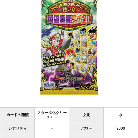
スター進化クリー
カードの種類
文明
水
チャー
レアリティ
-
パワー
9000