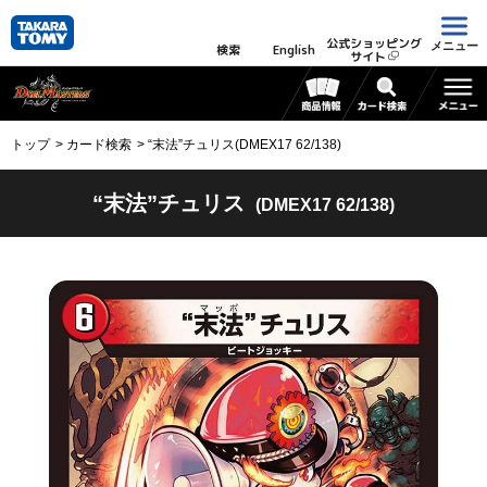
公式ショッピング
メニュー
検索
English
サイト
トップ
カード検索
“末法”チュリス(DMEX17 62/138)
“末法”チュリス
(DMEX17 62/138)