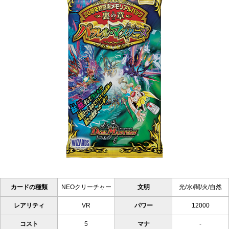
カードの種類
NEOクリーチャー
文明
光/水/闇/火/自然
レアリティ
VR
パワー
12000
コスト
5
マナ
-