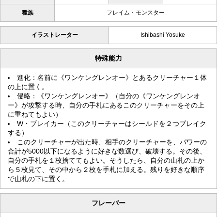
種族
フレイム・モンスター
イラストレーター
Ishibashi Yosuke
特殊能力
進化：名前に《ワンケングレンオー》とあるクリーチャー１体
の上に置く。
侵略：《ワンケングレンオー》（自分の《ワンケングレンオ
ー》が攻撃する時、自分の手札にあるこのクリーチャーをその上
に重ねてもよい）
W・ブレイカー（このクリーチャーはシールドを２つブレイク
する）
このクリーチャーが出た時、相手のクリーチャーを、パワーの
合計が5000以下になるように好きな数選び、破壊する。その後、
自分の手札を１枚捨ててもよい。そうしたら、自分の山札の上か
ら５枚見て、その中から２枚を手札に加える。残りを好きな順序
で山札の下に置く。
フレーバー