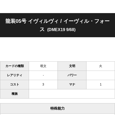
龍装05号 イヴィルヴィ / イーヴィル・フォー
ス
(DMEX19 9/68)
カードの種類
呪文
文明
火
レアリティ
-
パワー
コスト
3
マナ
1
種族
特殊能力