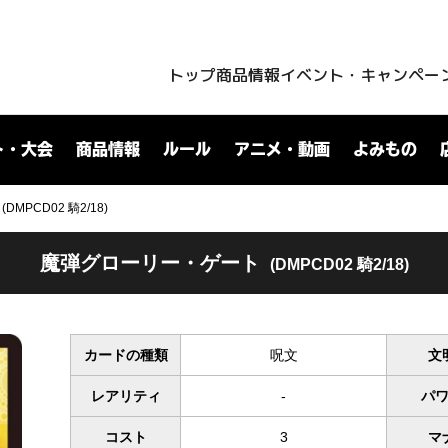
トップ
商品情報
イベント・キャンペー
ト・大会
商品情報
ルール
アニメ・動画
よみもの
PCD02 騎2/18)
魔弾グローリー・ゲート
(DMPCD02 騎2/18)
カードの種類
呪文
文
レアリティ
-
パ
コスト
3
マ