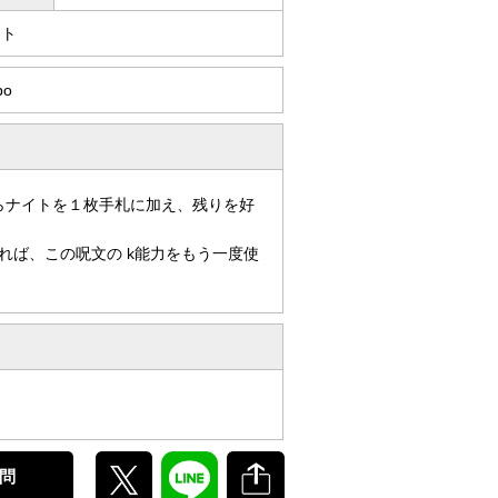
イト
po
らナイトを１枚手札に加え、残りを好
れば、この呪文の k能力をもう一度使
問