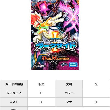
カードの種類
呪文
文明
光
レアリティ
C
パワー
コスト
4
マナ
1