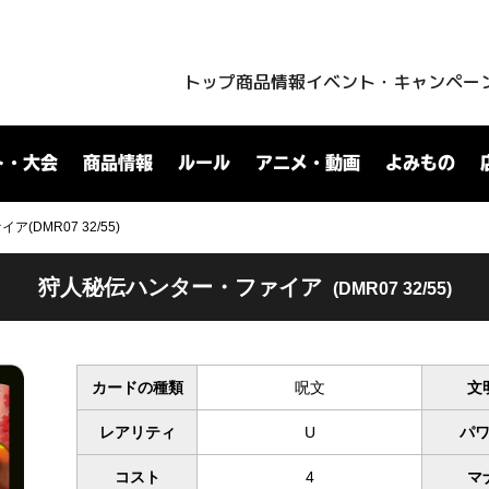
トップ
商品情報
イベント・キャンペー
ト・大会
商品情報
ルール
アニメ・動画
よみもの
DMR07 32/55)
狩人秘伝ハンター・ファイア
(DMR07 32/55)
カードの種類
呪文
文
レアリティ
U
パ
コスト
4
マ