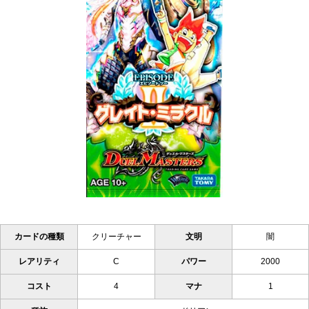
カードの種類
クリーチャー
文明
闇
レアリティ
C
パワー
2000
コスト
4
マナ
1