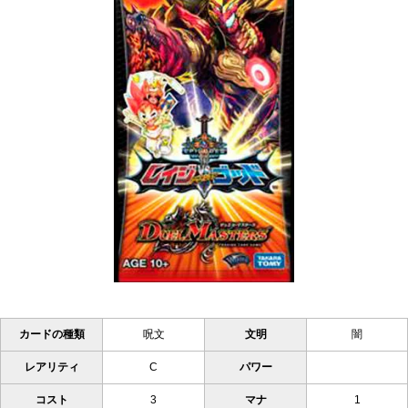
カードの種類
呪文
文明
闇
レアリティ
C
パワー
コスト
3
マナ
1