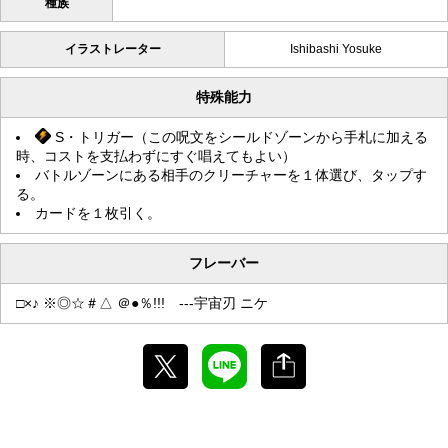
種族
イラストレーター
Ishibashi Yosuke
特殊能力
S・トリガー（この呪文をシールドゾーンから手札に加える
時、コストを支払わずにすぐ唱えてもよい）
バトルゾーンにある相手のクリーチャーを１体選び、タップす
る。
カードを１枚引く。
フレーバー
□×♪ ※◎☆＃△ ＠●％!!! ---宇宙刃 ニケ