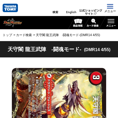
公式ショッピング
メニュー
検索
English
サイト
トップ
カード検索
天守閣 龍王武陣 -闘魂モード-(DMR14 4/55)
天守閣 龍王武陣 -闘魂モード-
(DMR14 4/55)