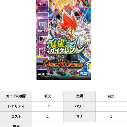
カードの種類
呪文
文明
自然
レアリティ
R
パワー
コスト
1
マナ
1
種族