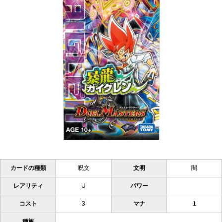
カードの種類
呪文
文明
闇
レアリティ
U
パワー
コスト
3
マナ
1
種族