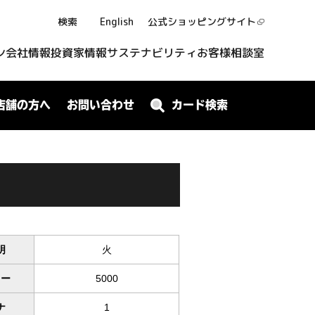
検索
English
公式ショッピング
サイト
ン
会社情報
投資家情報
サステナビリティ
お客様相談室
店舗の方へ
お問い合わせ
カード検索
明
火
ワー
5000
ナ
1