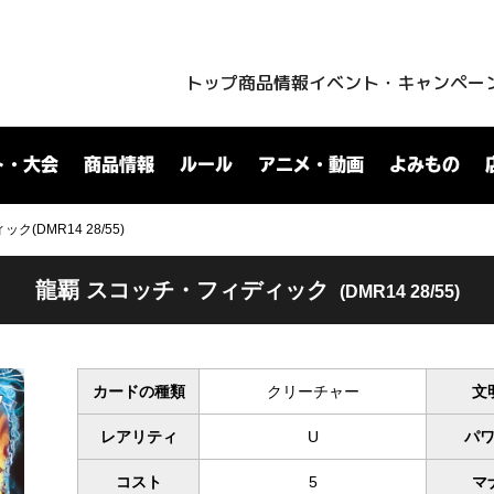
トップ
商品情報
イベント・キャンペー
ト・大会
商品情報
ルール
アニメ・動画
よみもの
(DMR14 28/55)
龍覇 スコッチ・フィディック
(DMR14 28/55)
カードの種類
クリーチャー
文
レアリティ
U
パ
コスト
5
マ