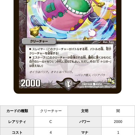
カードの種類
クリーチャー
文明
闇
レアリティ
C
パワー
2000
コスト
4
マナ
1