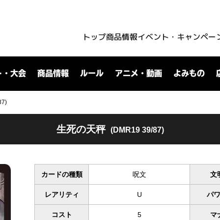
トップ
商品情報
イベント・キャンペー
ト・大会
商品情報
ルール
アニメ・動画
よみもの
7)
生死の天秤
(DMR19 39/87)
カードの種類
呪文
文
レアリティ
U
パ
コスト
5
マ