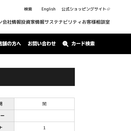
検索
English
公式ショッピング
サイト
ン
会社情報
投資家情報
サステナビリティ
お客様相談室
店舗の方へ
お問い合わせ
カード検索
明
闇
ワー
ナ
1