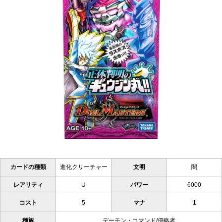
カードの種類
進化クリーチャー
文明
闇
レアリティ
U
パワー
6000
コスト
5
マナ
1
種族
デーモン・コマンド/侵略者