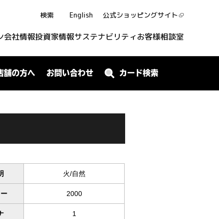
検索
English
公式ショッピング
サイト
ン
会社情報
投資家情報
サステナビリティ
お客様相談室
店舗の方へ
お問い合わせ
カード検索
明
火/自然
ワー
2000
ナ
1