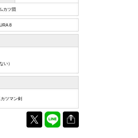
ハムカツ団
URA 8
ない）
ムカツマン剣