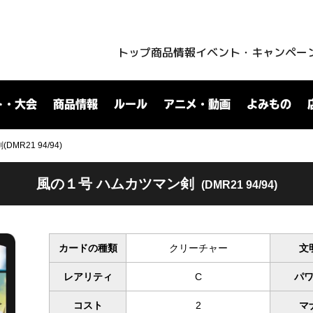
トップ
商品情報
イベント・キャンペー
ト・大会
商品情報
ルール
アニメ・動画
よみもの
MR21 94/94)
風の１号 ハムカツマン剣
(DMR21 94/94)
カードの種類
クリーチャー
文
レアリティ
C
パ
コスト
2
マ