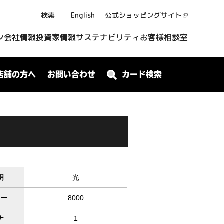
検索
English
公式ショッピング
サイト
ン
会社情報
投資家情報
サステナビリティ
お客様相談室
店舗の方へ
お問い合わせ
カード検索
明
光
ワー
8000
ナ
1