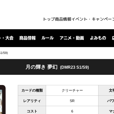
トップ
商品情報
イベント・キャンペー
ト・大会
商品情報
ルール
アニメ・動画
よみもの
/S9)
月の輝き 夢幻
(DMR23 S1/S9)
カードの種類
クリーチャー
文
レアリティ
SR
パ
コスト
6
マ